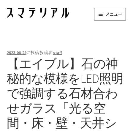
ナ
コ
メニュー
ビ
ン
ゲ
テ
スマテリアルとは
ー
ン
シ
ツ
メーカーのご紹介
ョ
へ
2023-06-29
に投稿
投稿者
staff
ン
ス
【エイブル】石の神
項目から探す
へ
キ
ス
ッ
秘的な模様をLED照明
お問合せ
キ
プ
ッ
で強調する石材合わ
プ
せガラス「光る空
間・床・壁・天井シ