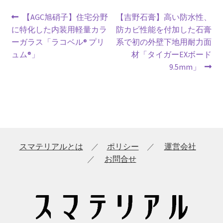
投
前
次
【AGC旭硝子】住宅分野
【吉野石膏】高い防水性、
の
の
に特化した内装用軽量カラ
防カビ性能を付加した石膏
稿
投
投
ーガラス「ラコベル® プリ
系で初の外壁下地用耐力面
ナ
稿:
稿:
ュム®」
材「タイガーEXボード
9.5mm」
ビ
ゲ
ー
シ
スマテリアルとは
／
ポリシー
／
運営会社
ョ
／
お問合せ
ン