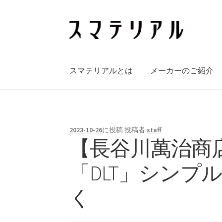
ナ
コ
ビ
ン
ゲ
テ
ー
ン
スマテリアルとは
メーカーのご紹介
シ
ツ
ョ
へ
ン
ス
へ
キ
ス
ッ
2023-10-26
に投稿
投稿者
staff
キ
プ
【長谷川萬治商
ッ
プ
「DLT」シン
く