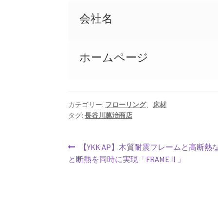
会社名
ホームページ
カテゴリー:
フローリング
、
床材
タグ:
長谷川萬治商店
投
前
【YKK AP】木質耐震フレームと高断
の
と断熱を同時に実現「FRAMEⅡ」
稿
投
ナ
稿:
ビ