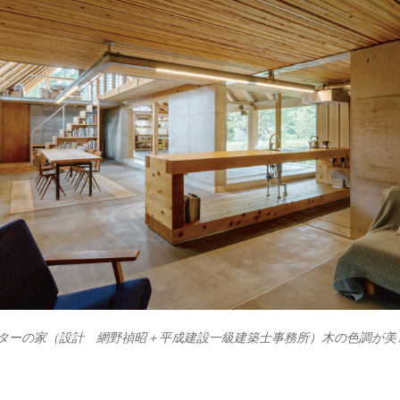
ターの家（設計 網野禎昭＋平成建設一級建築士事務所）木の色調が美し