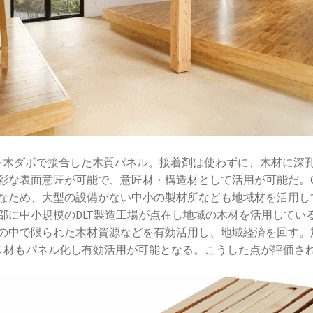
mber）は、木材を木ダボで接合した木質パネル。接着剤は使わずに、木
彩な表面意匠が可能で、意匠材・構造材として活用が可能だ。C
なため、大型の設備がない中小の製材所なども地域材を活用して
部に中小規模のDLT製造工場が点在し地域の木材を活用してい
の中で限られた木材資源などを有効活用し、地域経済を回す。加
C 材もパネル化し有効活用が可能となる。こうした点が評価され