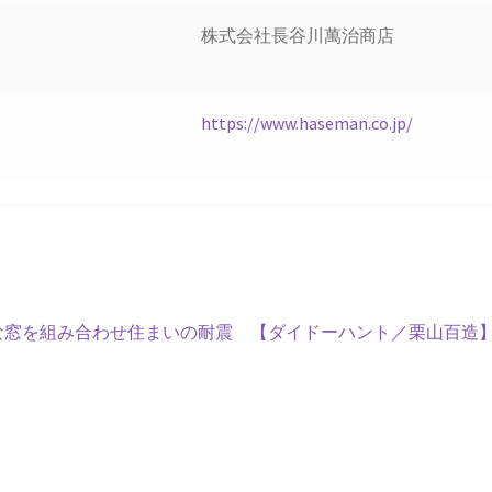
株式会社長谷川萬治商店
https://www.haseman.co.jp/
次
熱な窓を組み合わせ住まいの耐震
【ダイドーハント／栗山百造】
の
投
稿: