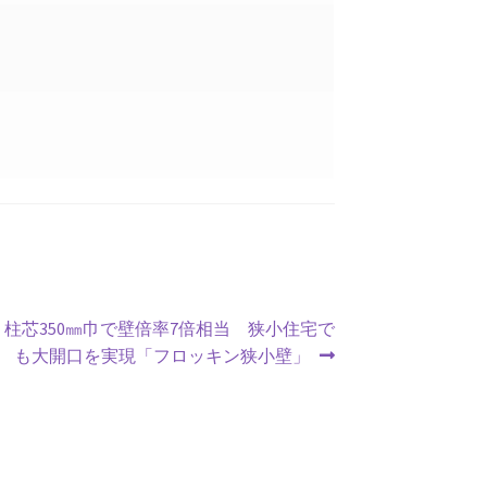
柱芯350㎜巾で壁倍率7倍相当 狭小住宅で
も大開口を実現「フロッキン狭小壁」