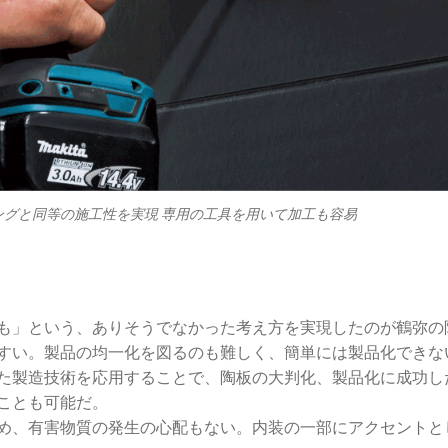
ングと同等の施工性を実現 専用の工具を用いて加工も容易
も」という、ありそうでなかった考え方を実現したのが鶴弥の陶
すい。製品の均一化を図るのも難しく、簡単には製品化できない
た製造技術を応用することで、陶板の大判化、製品化に成功し
ことも可能だ。
め、有害物質の発生の心配もない。内装の一部にアクセントと