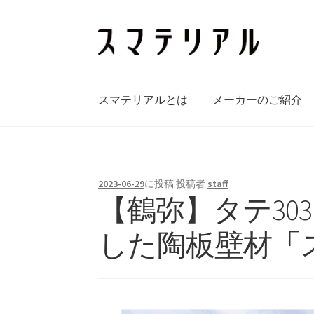
ナ
コ
ビ
ン
ゲ
テ
ー
ン
スマテリアルとは
メーカーのご紹介
シ
ツ
ョ
へ
ン
ス
へ
キ
ス
ッ
2023-06-29
に投稿
投稿者
staff
キ
プ
【鶴弥】タテ303
ッ
プ
した陶板壁材「ス