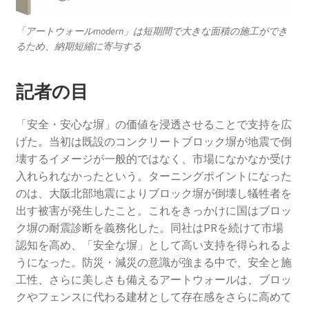
「アートウォールmodern」は短期間で大きな面積の施工ができ
るため、納期短縮に寄与する
記者の目
「安全・安心な塀」の価値を浸透させることで支持を広
げた。当初は既設のコンクリートブロック塀が地震で倒
壊するイメージが一般的ではなく、市場になかなか受け
入れられなかったという。ターニングポイントになった
のは、大阪北部地震によりブロック塀が倒壊し犠牲者を
出す被害が発生したこと。これをきっかけに国はブロッ
ク塀の耐震診断を義務化した。同社はPRを続けて市場
認知を高め、「安全な塀」として高い支持を得られるよ
うになった。防災・減災の意識が強まる中で、安全と施
工性、さらに美しさも備えるアートウォールは、ブロッ
クやフェンスに代わる建材として存在感をさらに高めて