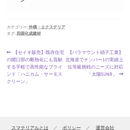
カテゴリー:
外構・エクステリア
タグ:
四国化成建材
投
前
次
【セイキ販売】既存住宅
【パラマウント硝子工業】
の
の
の開口部の断熱化にも貢献
北海道でナンバー1の実績上
稿
投
投
する手軽で高性能なブライ
位等級挑戦のニーズに対応
ナ
稿:
稿:
ンド「ハニカム・サーモス
「太陽SUNR」
クリーン」
ビ
ゲ
ー
シ
スマテリアルとは
／
ポリシー
／
運営会社