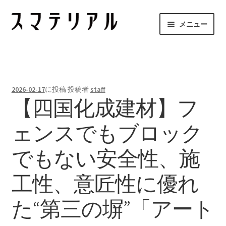
ナ
コ
メニュー
ビ
ン
ゲ
テ
スマテリアルとは
ー
ン
シ
ツ
メーカーのご紹介
ョ
へ
2026-02-17
に投稿
投稿者
staff
ン
ス
【四国化成建材】フ
項目から探す
へ
キ
ス
ッ
ェンスでもブロック
お問合せ
キ
プ
ッ
でもない安全性、施
プ
工性、意匠性に優れ
た“第三の塀”「アート