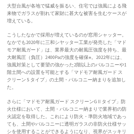
大型台風が各地で猛威を振るい、住宅では強風による飛
来物でガラスが割れて家財に甚大な被害を生むケースが
増えている。
こうしたなかで採用が増えているのが窓用シャッター。
なかでも2020年に三和シヤッター工業が発売した「マド
モア耐風ガード」は、業界最大の耐風圧強度を持ち、最
大耐風圧（負圧）2400Paの強度を確保※。2022年には、
強風対策として要望の強かった2階以上のバルコニーや1
階土間への設置を可能とする「マドモア耐風ガード ス
クリーン S タイプ」の土間・バルコニー納まりを追加し
た。
さらに「マドモア耐風ガード スクリーンGⅡタイプ」防
火仕様において、土間・バルコニー納まりで業界初の防
火認定を取得した。これにより防火・準防火地域であっ
ても、土間やバルコニーに透明ガラスの非防火仕様サッ
シを使用することができるようになり、視界がスッキリ