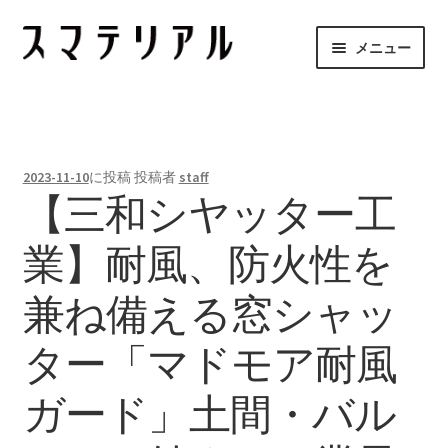
ナ
コ
メニュー
ビ
ン
ゲ
テ
スマテリアルとは
ー
ン
シ
ツ
メーカーのご紹介
ョ
へ
2023-11-10
に投稿
投稿者
staff
ン
ス
【三和シヤッター工
項目から探す
へ
キ
ス
ッ
業】耐風、防火性を
お問合せ
キ
プ
ッ
兼ね備える窓シャッ
プ
ター「マドモア耐風
ガード」土間・バル