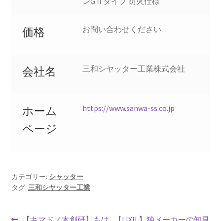
ンGⅡタイプ 防火仕様
お問い合わせください
価格
三和シヤッター工業株式会社
会社名
https://www.sanwa-ss.co.jp
ホーム
ページ
カテゴリー:
シャッター
タグ:
三和シヤッター工業
前
次
【キマド／木創研】もは
【LIXIL】独メーカーの知見