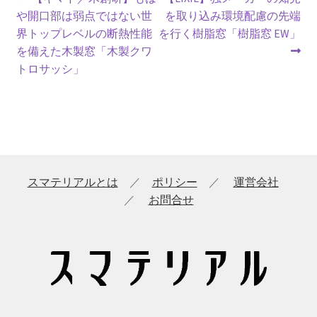
投
の
の
や開口部は弱点ではない世
を取り込み環境配慮の先端
稿
投
投
界トップレベルの断熱性能
を行く樹脂窓「樹脂窓 EW」
ナ
稿:
稿:
を備えた木製窓「木製クワ
トロサッシ」
ビ
ゲ
ー
シ
スマテリアルとは
／
ポリシー
／
運営会社
ョ
／
お問合せ
ン